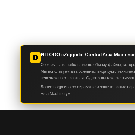
ИП ООО «Zeppelin Central Asia Machine
Cookies – это небольшие по объему файлы, котор
Мы используем два основных вида куки: техническ
невозможно отказаться. Однако вы можете выбрать
Более подробно об обработке и защите ваших пе
Asia Machinery».