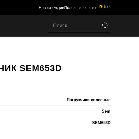
RU
UZ
Новости
Акции
Полезные советы
ЧИК SEM653D
Погрузчики колесные
Sem
SEM653D