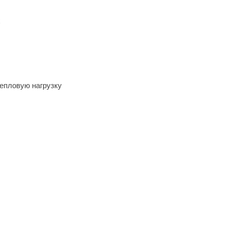
х
епловую нагрузку