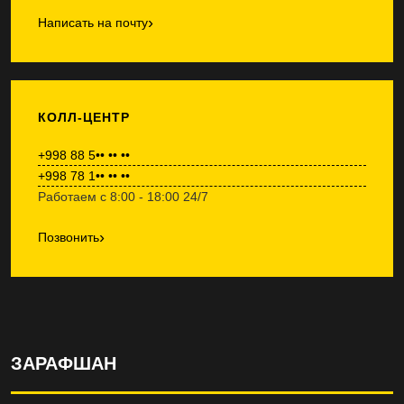
›
Написать на почту
КОЛЛ-ЦЕНТР
+998 88 5•• •• ••
+998 78 1•• •• ••
Работаем с 8:00 - 18:00 24/7
›
Позвонить
ЗАРАФШАН