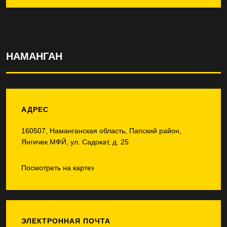
НАМАНГАН
АДРЕС
160507, Наманганская область, Папский район,
Янгичек МФЙ, ул. Садокат, д. 25
›
Посмотреть на карте
ЭЛЕКТРОННАЯ ПОЧТА