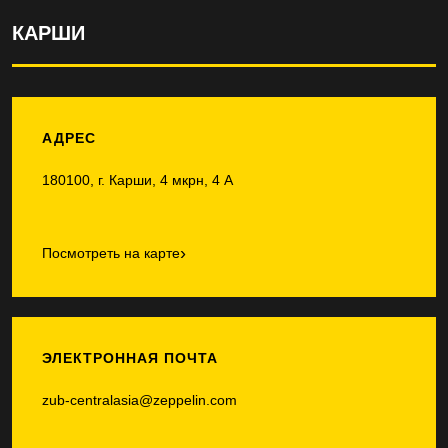
КАРШИ
АДРЕС
180100, г. Карши, 4 мкрн, 4 А
›
Посмотреть на карте
ЭЛЕКТРОННАЯ ПОЧТА
zub-centralasia@zeppelin.com