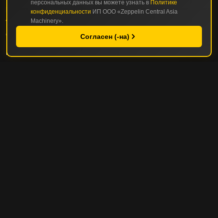
персональных данных вы можете узнать в
Политике
КАТАЛОГ
конфиденциальности
ИП ООО «Zeppelin Central Asia
Machinery».
СТРОИТЕЛЬНАЯ И ДОРОЖНО-СТРОИТЕЛЬНАЯ ТЕХНИКА
Согласен (-на)
ГОРНАЯ И КАРЬЕРНАЯ ТЕХНИКА
СЕРВИС И ЗАПЧАСТИ
СЕРВИС И ТО
РЕМОНТНЫЕ ОПЦИИ
УПРАВЛЕНИЕ ПАРКОМ ТЕХНИКИ
ПОЛЕЗНЫЕ СОВЕТЫ
ZEPPELIN
О КОМПАНИИ
ИСТОРИЯ КОМПАНИИ