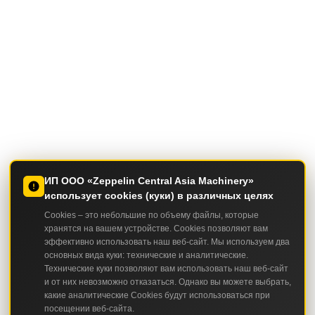
ИП ООО «Zeppelin Central Asia Machinery»
использует cookies (куки) в различных целях
Cookies – это небольшие по объему файлы, которые
хранятся на вашем устройстве. Cookies позволяют вам
эффективно использовать наш веб-сайт. Мы используем два
основных вида куки: технические и аналитические.
Технические куки позволяют вам использовать наш веб-сайт
и от них невозможно отказаться. Однако вы можете выбрать,
какие аналитические Cookies будут использоваться при
посещении веб-сайта.