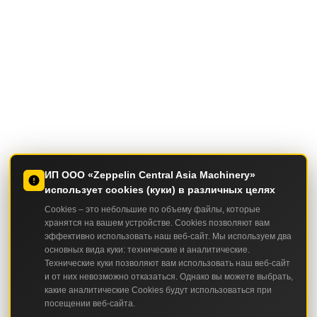
ИП ООО «Zeppelin Central Asia Machinery»
использует cookies (куки) в различных целях
Cookies – это небольшие по объему файлы, которые
хранятся на вашем устройстве. Cookies позволяют вам
эффективно использовать наш веб-сайт. Мы используем два
основных вида куки: технические и аналитические.
Технические куки позволяют вам использовать наш веб-сайт
и от них невозможно отказаться. Однако вы можете выбрать,
какие аналитические Cookies будут использоваться при
посещении веб-сайта.