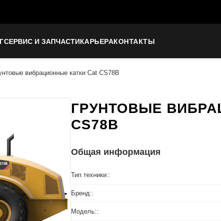
Г
СЕРВИС И ЗАПЧАСТИ
КАРЬЕРА
КОНТАКТЫ
унтовые вибрационные катки Cat CS78B
ГРУНТОВЫЕ ВИБРА
CS78B
Общая информация
Тип техники::
Бренд::
Модель::