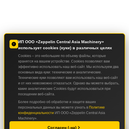
ИП ООО «Zeppelin Central Asia Machinery»
использует cookies (куки) в различных целях
Cookies – это небольшие по объему файлы, которые
хранятся на вашем устройстве. Cookies позволяют вам
эффективно использовать наш веб-сайт. Мы используем два
основных вида куки: технические и аналитические.
Технические куки позволяют вам использовать наш веб-сайт
и от них невозможно отказаться. Однако вы можете выбрать,
какие аналитические Cookies будут использоваться при
посещении веб-сайта.
Более подробно об обработке и защите ваших
персональных данных вы можете узнать в
Политике
конфиденциальности
ИП ООО «Zeppelin Central Asia
Machinery».
Согласен (-на)