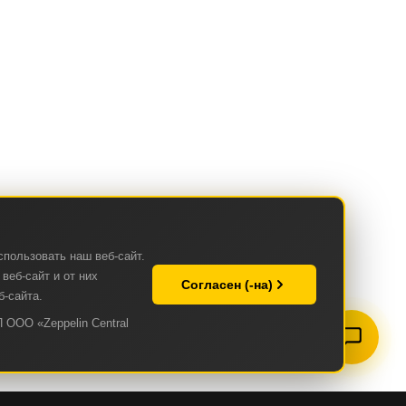
спользовать наш веб-сайт.
веб-сайт и от них
Согласен (-на)
б-сайта.
 ООО «Zeppelin Central