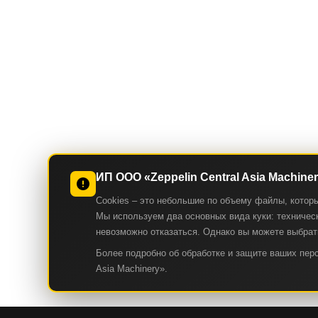
ИП ООО «Zeppelin Central Asia Machine
Cookies – это небольшие по объему файлы, котор
Мы используем два основных вида куки: техническ
невозможно отказаться. Однако вы можете выбрать
Более подробно об обработке и защите ваших пе
Asia Machinery».