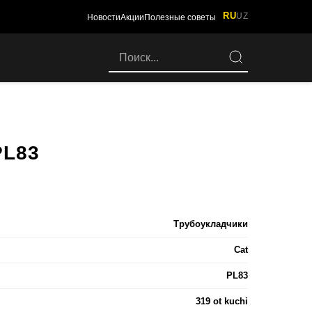
RU
UZ
Новости
Акции
Полезные советы
L83
Трубоукладчики
Cat
PL83
319 ot kuchi