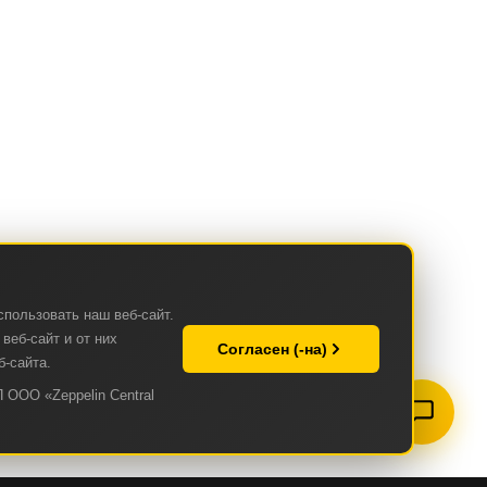
спользовать наш веб-сайт.
веб-сайт и от них
Согласен (-на)
б-сайта.
 ООО «Zeppelin Central