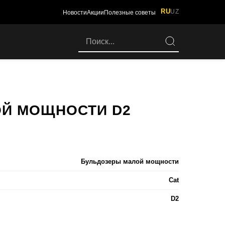
RU
UZ
Новости
Акции
Полезные советы
Й МОЩНОСТИ D2
Бульдозеры малой мощности
Cat
D2