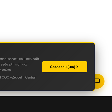
спользовать наш веб-сайт.
веб-сайт и от них
Согласен (-на)
б-сайта.
 ООО «Zeppelin Central