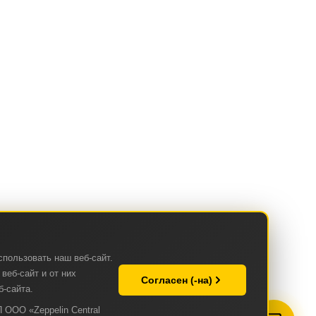
спользовать наш веб-сайт.
веб-сайт и от них
Согласен (-на)
б-сайта.
 ООО «Zeppelin Central