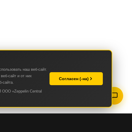
спользовать наш веб-сайт.
веб-сайт и от них
Согласен (-на)
б-сайта.
 ООО «Zeppelin Central