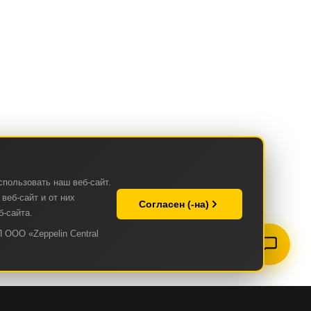
спользовать наш веб-сайт.
веб-сайт и от них
Согласен (-на)
б-сайта.
 ООО «Zeppelin Central