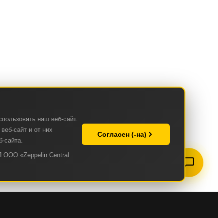
спользовать наш веб-сайт.
веб-сайт и от них
Согласен (-на)
б-сайта.
 ООО «Zeppelin Central