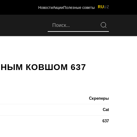
RU
UZ
Новости
Акции
Полезные советы
ЬНЫМ КОВШОМ 637
Скреперы
Cat
637