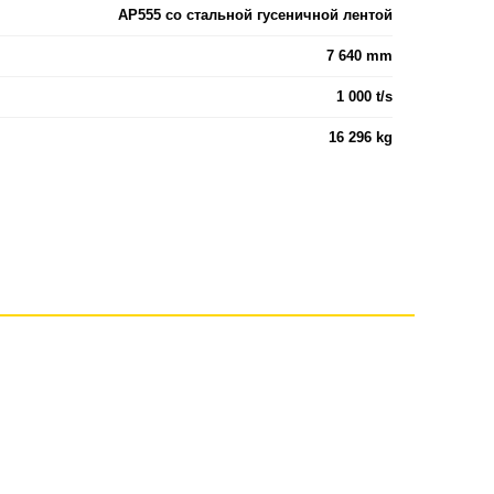
AP555 со стальной гусеничной лентой
7 640 mm
1 000 t/s
16 296 kg