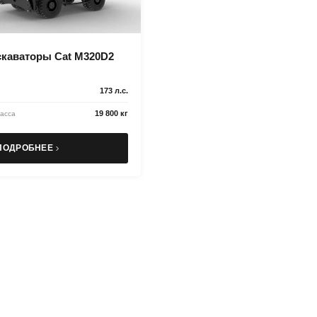
скаваторы Cat M320D2
173 л.с.
19 800 кг
асса
ПОДРОБНЕЕ