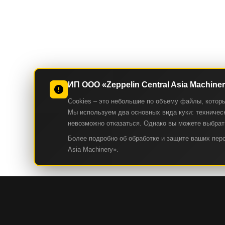
ИП ООО «Zeppelin Central Asia Machine
Cookies – это небольшие по объему файлы, котор
Мы используем два основных вида куки: техническ
невозможно отказаться. Однако вы можете выбрать
Более подробно об обработке и защите ваших пе
Asia Machinery».