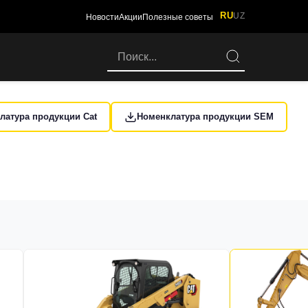
RU
UZ
Новости
Акции
Полезные советы
латура продукции Cat
Номенклатура продукции SEM