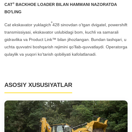
®
CAT
BACKHOE LOADER BILAN HAMMANI NAZORATDA
BO'LING
®
Cat ekskavator yuklagich
428 sinovdan o'tgan dvigatel, powershift
transmissiyasi, ekskavator uslubidagi bom, kuchli va samarali
gidravlika va Product Link™ bilan jihozlangan. Bundan tashqari, u
uchta quvvatni boshqarish rejimini qo'llab-quvvatlaydi. Operatorga
qulaylik va yuqori ko'tarish qobiliyati kafolatlanadi.
ASOSIY XUSUSIYATLAR