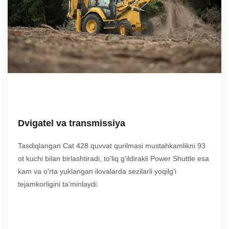
Dvigatel va transmissiya
Tasdiqlangan Cat 428 quvvat qurilmasi mustahkamlikni 93
ot kuchi bilan birlashtiradi, to'liq g'ildirakli Power Shuttle esa
kam va o'rta yuklangan ilovalarda sezilarli yoqilg'i
tejamkorligini ta'minlaydi.