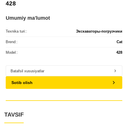
428
Umumiy ma'lumot
Texnika turi::
Экскаваторы-погрузчики
Brend::
Cat
Model::
428
Batafsil xususiyatlar
Sotib olish
TAVSIF