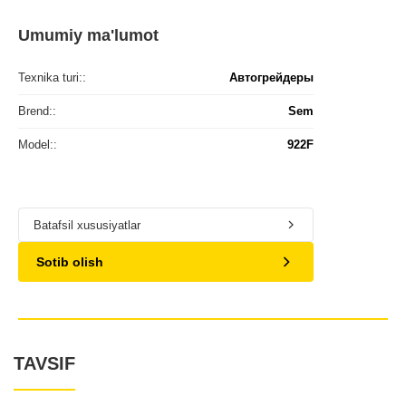
Umumiy ma'lumot
Texnika turi::
Автогрейдеры
Brend::
Sem
Model::
922F
Batafsil xususiyatlar
Sotib olish
TAVSIF