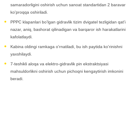
samaradorligini oshirish uchun sanoat standartidan 2 baravar
ko'proqqa oshiriladi.
PPPC klapanlari bo'lgan gidravlik tizim dvigatel tezligidan qat'i
nazar, aniq, bashorat qilinadigan va barqaror ish harakatlarini
kafolatlaydi.
Kabina oldingi ramkaga o'rnatiladi, bu ish paytida ko'rinishni
yaxshilaydi.
7-teshikli aloqa va elektro-gidravlik pin ekstraktsiyasi
mahsuldorlikni oshirish uchun pichoqni kengaytirish imkonini
beradi.