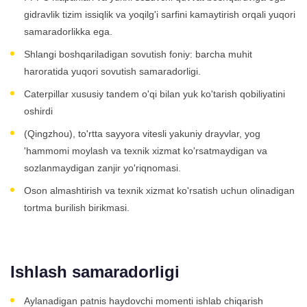
gidravlik tizim issiqlik va yoqilg'i sarfini kamaytirish orqali yuqori
samaradorlikka ega.
Shlangi boshqariladigan sovutish foniy: barcha muhit
haroratida yuqori sovutish samaradorligi.
Caterpillar xususiy tandem o'qi bilan yuk ko'tarish qobiliyatini
oshirdi
(Qingzhou), to'rtta sayyora vitesli yakuniy drayvlar, yog
'hammomi moylash va texnik xizmat ko'rsatmaydigan va
sozlanmaydigan zanjir yo'riqnomasi.
Oson almashtirish va texnik xizmat ko'rsatish uchun olinadigan
tortma burilish birikmasi.
Ishlash samaradorligi
Aylanadigan patnis haydovchi momenti ishlab chiqarish