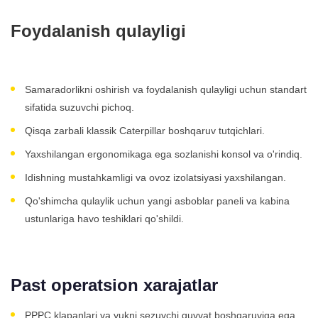
Foydalanish qulayligi
Samaradorlikni oshirish va foydalanish qulayligi uchun standart
sifatida suzuvchi pichoq.
Qisqa zarbali klassik Caterpillar boshqaruv tutqichlari.
Yaxshilangan ergonomikaga ega sozlanishi konsol va o'rindiq.
Idishning mustahkamligi va ovoz izolatsiyasi yaxshilangan.
Qo'shimcha qulaylik uchun yangi asboblar paneli va kabina
ustunlariga havo teshiklari qo'shildi.
Past operatsion xarajatlar
PPPC klapanlari va yukni sezuvchi quvvat boshqaruviga ega