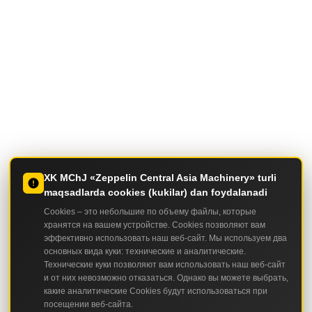
XK MChJ «Zeppelin Central Asia Machinery» turli
maqsadlarda cookies (kukilar) dan foydalanadi
Cookies – это небольшие по объему файлы, которые
хранятся на вашем устройстве. Cookies позволяют вам
эффективно использовать наш веб-сайт. Мы используем два
основных вида куки: технические и аналитические.
Технические куки позволяют вам использовать наш веб-сайт
и от них невозможно отказаться. Однако вы можете выбрать,
какие аналитические Cookies будут использоваться при
посещении веб-сайта.