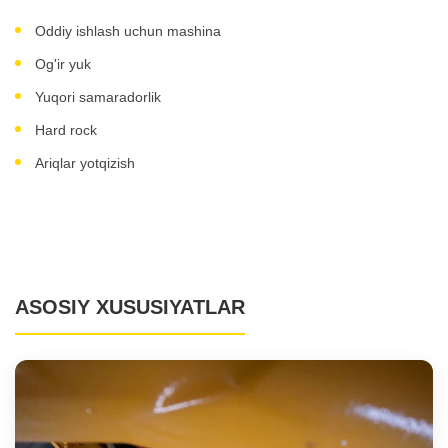
Oddiy ishlash uchun mashina
Og'ir yuk
Yuqori samaradorlik
Hard rock
Ariqlar yotqizish
ASOSIY XUSUSIYATLAR