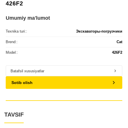
426F2
Umumiy ma'lumot
Texnika turi::
Экскаваторы-погрузчики
Brend::
Cat
Model::
426F2
Batafsil xususiyatlar
Sotib olish
TAVSIF