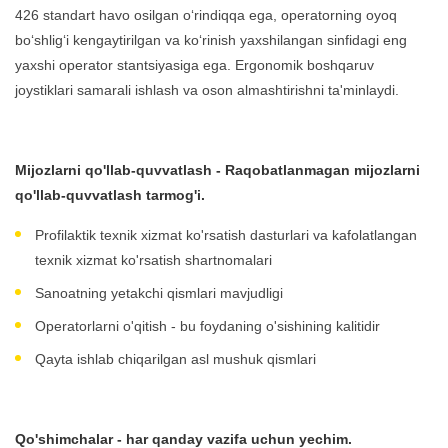
426 standart havo osilgan o‘rindiqqa ega, operatorning oyoq
bo‘shlig‘i kengaytirilgan va ko‘rinish yaxshilangan sinfidagi eng
yaxshi operator stantsiyasiga ega. Ergonomik boshqaruv
joystiklari samarali ishlash va oson almashtirishni ta'minlaydi.
Mijozlarni qo'llab-quvvatlash - Raqobatlanmagan mijozlarni
qo'llab-quvvatlash tarmog'i.
Profilaktik texnik xizmat ko'rsatish dasturlari va kafolatlangan
texnik xizmat ko'rsatish shartnomalari
Sanoatning yetakchi qismlari mavjudligi
Operatorlarni o'qitish - bu foydaning o'sishining kalitidir
Qayta ishlab chiqarilgan asl mushuk qismlari
Qo'shimchalar - har qanday vazifa uchun yechim.