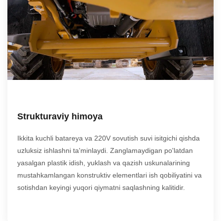
Strukturaviy himoya
Ikkita kuchli batareya va 220V sovutish suvi isitgichi qishda
uzluksiz ishlashni ta'minlaydi. Zanglamaydigan po'latdan
yasalgan plastik idish, yuklash va qazish uskunalarining
mustahkamlangan konstruktiv elementlari ish qobiliyatini va
sotishdan keyingi yuqori qiymatni saqlashning kalitidir.