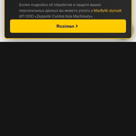
Более подробно об обработке и защите ваших
персональных данных вы можете узнать в
Maxfiylik siyosati
ИП ООО «Zeppelin Central Asia Machinery».
Roziman
KATALOG
QURILISH VA YO'L-QURILISH TEXNIKASI
TOG'-KON VA KARER TEXNIKASI
SERVIS VA EHTIYOT QISMLAR