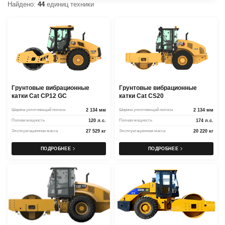
Найдено:
44
единиц техники
Грунтовые вибрационные
Грунтовые вибрационные
катки Cat CP12 GC
катки Cat CS20
Ширина уплотняющей полосы
2 134 мм
Ширина уплотняющей полосы
2 134 мм
Полная мощность
120 л.с.
Полная мощность
174 л.с.
Эксплуатационная масса
27 529 кг
Эксплуатационная масса
20 220 кг
ПОДРОБНЕЕ
ПОДРОБНЕЕ