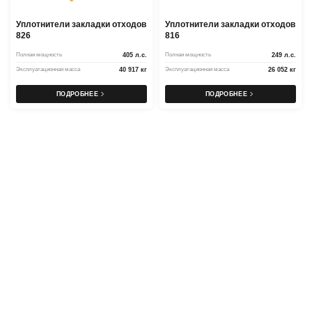
Уплотнители закладки отходов
Уплотнители закладки отходов
826
816
Полная мощность
405 л.с.
Полная мощность
249 л.с.
Эксплуатационная масса
40 917 кг
Эксплуатационная масса
26 052 кг
ПОДРОБНЕЕ
ПОДРОБНЕЕ