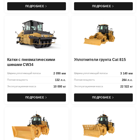
ПОДРОБНЕЕ
ПОДРОБНЕЕ
Катки с пневматическими
Уплотнители грунта Cat 815
шинами CW34
Ширина уплотняющей полосы
2 090 мм
Ширина уплотняющей полосы
3 140 мм
Полная мощность
132 л.с.
Полная мощность
284 л.с.
Эксплуатационная масса
10 000 кг
Эксплуатационная масса
22 522 кг
ПОДРОБНЕЕ
ПОДРОБНЕЕ